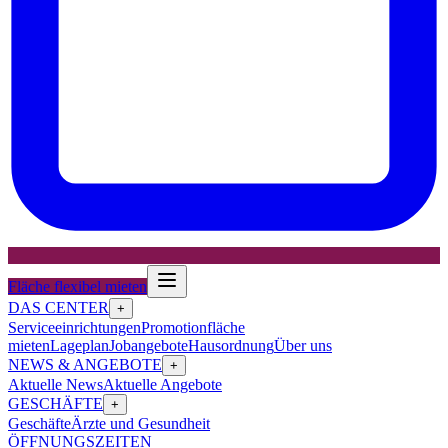
Fläche flexibel mieten
DAS CENTER
+
Serviceeinrichtungen
Promotionfläche
mieten
Lageplan
Jobangebote
Hausordnung
Über uns
NEWS & ANGEBOTE
+
Aktuelle News
Aktuelle Angebote
GESCHÄFTE
+
Geschäfte
Ärzte und Gesundheit
ÖFFNUNGSZEITEN