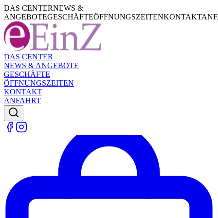
DAS CENTER
NEWS &
ANGEBOTE
GESCHÄFTE
ÖFFNUNGSZEITEN
KONTAKT
ANF
DAS CENTER
NEWS & ANGEBOTE
GESCHÄFTE
ÖFFNUNGSZEITEN
KONTAKT
ANFAHRT