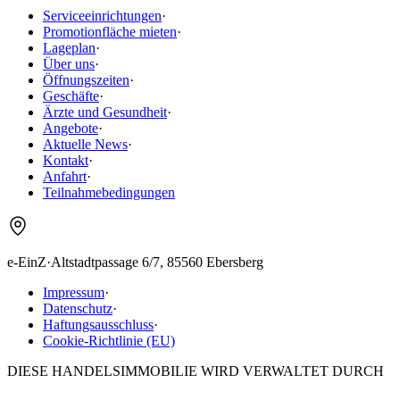
Serviceeinrichtungen
·
Promotionfläche mieten
·
Lageplan
·
Über uns
·
Öffnungszeiten
·
Geschäfte
·
Ärzte und Gesundheit
·
Angebote
·
Aktuelle News
·
Kontakt
·
Anfahrt
·
Teilnahmebedingungen
e-EinZ
·
Altstadtpassage 6/7, 85560 Ebersberg
Impressum
·
Datenschutz
·
Haftungsausschluss
·
Cookie-Richtlinie (EU)
DIESE HANDELSIMMOBILIE WIRD VERWALTET DURCH