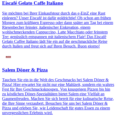
Eiscafé Gelato Caffe Italiano
Sie möchten bei Ihrer Einkaufstour durch das e-EinZ eine Rast
einlegen? Unser Eiscafé ist dafür goldrichtig! Ob schon am frühen
Morgen zum kräftigen Espresso oder dann später am Tag bei einem
Riesenbecher feinster, italienischer Eiskreation, einem
wohlschmeckenden Cappuccino, Latte Macchiato oder feinstem
Tee: genüsslich entspannen mit italienischem Flair! Das Eiscafé
Gelato Caffee Italiano lädt Sie ein auf die geschmackliche Reise
durch Italien und freut sich auf Ihren Besuch. Buon giorno!
Salem Döner & Pizza
Tauchen Sie ein in die Welt des Geschmacks bei Salem Döner &
Pizza! Hier erwartet Sie nicht nur eine Mahlzeit, sondern ein wahres
Fest für Ihre Geschmacksknospen. Von knusprigen Pizzen bis hin
zu köstlichen Döner-Spezialitäten bietet Salem eine Vielfalt an
Gaumenfreuden. Machen Sie sich bereit für eine kulinarische Reise,
die Ihre Sinne verzaubert. Besuchen Sie uns bei Salem Döner &
Pizza und erleben Sie, wie Leidenschaft für gutes Essen zu einem
unvergesslichen Erlebnis wird.