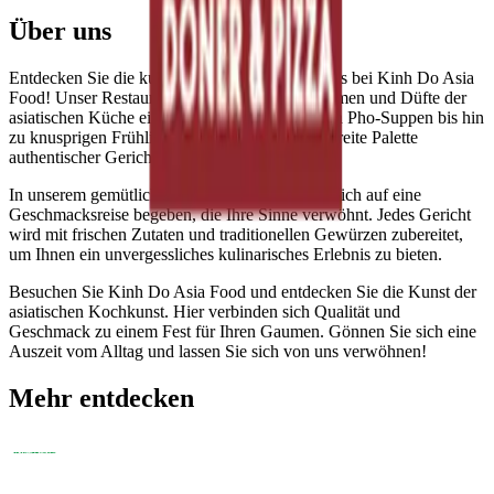
Über uns
Entdecken Sie die kulinarische Vielfalt Vietnams bei Kinh Do Asia
Food! Unser Restaurant lädt Sie ein, in die Aromen und Düfte der
asiatischen Küche einzutauchen. Von köstlichen Pho-Suppen bis hin
zu knusprigen Frühlingsrollen bieten wir eine breite Palette
authentischer Gerichte.
In unserem gemütlichen Ambiente können Sie sich auf eine
Geschmacksreise begeben, die Ihre Sinne verwöhnt. Jedes Gericht
wird mit frischen Zutaten und traditionellen Gewürzen zubereitet,
um Ihnen ein unvergessliches kulinarisches Erlebnis zu bieten.
Besuchen Sie Kinh Do Asia Food und entdecken Sie die Kunst der
asiatischen Kochkunst. Hier verbinden sich Qualität und
Geschmack zu einem Fest für Ihren Gaumen. Gönnen Sie sich eine
Auszeit vom Alltag und lassen Sie sich von uns verwöhnen!
Mehr entdecken