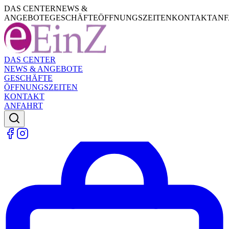
DAS CENTER
NEWS &
ANGEBOTE
GESCHÄFTE
ÖFFNUNGSZEITEN
KONTAKT
ANF
DAS CENTER
NEWS & ANGEBOTE
GESCHÄFTE
ÖFFNUNGSZEITEN
KONTAKT
ANFAHRT