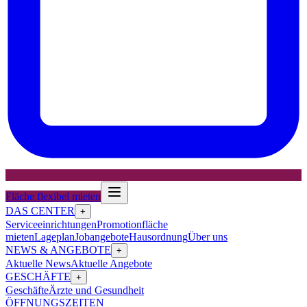
Fläche flexibel mieten
DAS CENTER
+
Serviceeinrichtungen
Promotionfläche
mieten
Lageplan
Jobangebote
Hausordnung
Über uns
NEWS & ANGEBOTE
+
Aktuelle News
Aktuelle Angebote
GESCHÄFTE
+
Geschäfte
Ärzte und Gesundheit
ÖFFNUNGSZEITEN