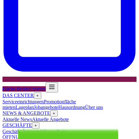
Fläche flexibel mieten
DAS CENTER
+
Serviceeinrichtungen
Promotionfläche
mieten
Lageplan
Jobangebote
Hausordnung
Über uns
NEWS & ANGEBOTE
+
Aktuelle News
Aktuelle Angebote
GESCHÄFTE
+
Geschäfte
Ärzte und Gesundheit
ÖFFNUNGSZEITEN