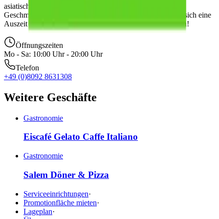
asiatischen Kochkunst. Hier verbinden sich Qualität und
Geschmack zu einem Fest für Ihren Gaumen. Gönnen Sie sich eine
Auszeit vom Alltag und lassen Sie sich von uns verwöhnen!
Öffnungszeiten
Mo - Sa: 10:00 Uhr - 20:00 Uhr
Telefon
+49 (0)8092 8631308
Weitere Geschäfte
Gastronomie
Eiscafé Gelato Caffe Italiano
Gastronomie
Salem Döner & Pizza
Serviceeinrichtungen
·
Promotionfläche mieten
·
Lageplan
·