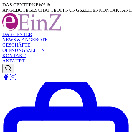
DAS CENTER
NEWS &
ANGEBOTE
GESCHÄFTE
ÖFFNUNGSZEITEN
KONTAKT
ANF
DAS CENTER
NEWS & ANGEBOTE
GESCHÄFTE
ÖFFNUNGSZEITEN
KONTAKT
ANFAHRT