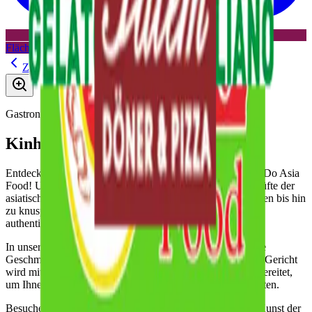
Fläche flexibel mieten
Zurück zur Übersicht
Gastronomie
Kinh Do Asia Food
Entdecken Sie die kulinarische Vielfalt Vietnams bei Kinh Do Asia
Food! Unser Restaurant lädt Sie ein, in die Aromen und Düfte der
asiatischen Küche einzutauchen. Von köstlichen Pho-Suppen bis hin
zu knusprigen Frühlingsrollen bieten wir eine breite Palette
authentischer Gerichte.
In unserem gemütlichen Ambiente können Sie sich auf eine
Geschmacksreise begeben, die Ihre Sinne verwöhnt. Jedes Gericht
wird mit frischen Zutaten und traditionellen Gewürzen zubereitet,
um Ihnen ein unvergessliches kulinarisches Erlebnis zu bieten.
Besuchen Sie Kinh Do Asia Food und entdecken Sie die Kunst der