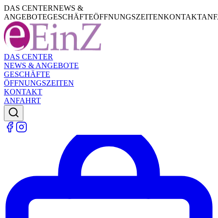
DAS CENTER
NEWS &
ANGEBOTE
GESCHÄFTE
ÖFFNUNGSZEITEN
KONTAKT
ANF
DAS CENTER
NEWS & ANGEBOTE
GESCHÄFTE
ÖFFNUNGSZEITEN
KONTAKT
ANFAHRT