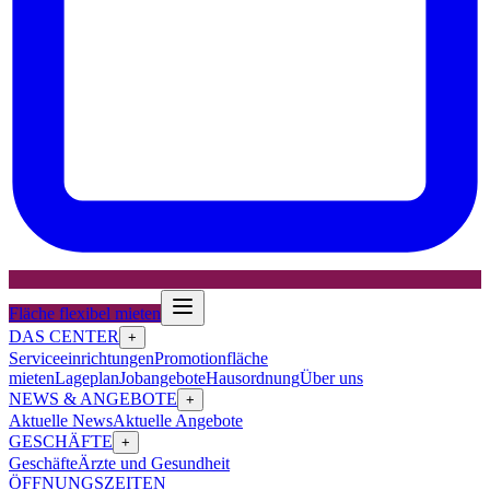
Fläche flexibel mieten
DAS CENTER
+
Serviceeinrichtungen
Promotionfläche
mieten
Lageplan
Jobangebote
Hausordnung
Über uns
NEWS & ANGEBOTE
+
Aktuelle News
Aktuelle Angebote
GESCHÄFTE
+
Geschäfte
Ärzte und Gesundheit
ÖFFNUNGSZEITEN