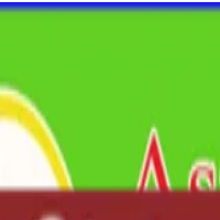
usordnung
Über uns