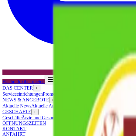
Fläche flexibel mieten
DAS CENTER
+
Serviceeinrichtungen
Promotionfläche mieten
Lageplan
Jobangebote
Ha
NEWS & ANGEBOTE
+
Aktuelle News
Aktuelle Angebote
GESCHÄFTE
+
Geschäfte
Ärzte und Gesundheit
ÖFFNUNGSZEITEN
KONTAKT
ANFAHRT