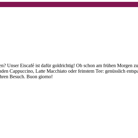
gen? Unser Eiscafé ist dafür goldrichtig! Ob schon am frühen Morgen z
nden Cappuccino, Latte Macchiato oder feinstem Tee: genüsslich entspan
 Ihren Besuch. Buon giorno!